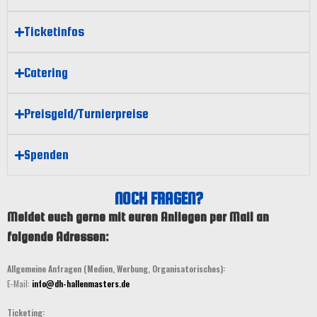
Ticketinfos
Catering
Preisgeld/Turnierpreise
Spenden
NOCH FRAGEN?
Meldet euch gerne mit euren Anliegen per Mail an
folgende Adressen:
Allgemeine Anfragen (Medien, Werbung, Organisatorisches):
E-Mail:
info@dh-hallenmasters.de
Ticketing: