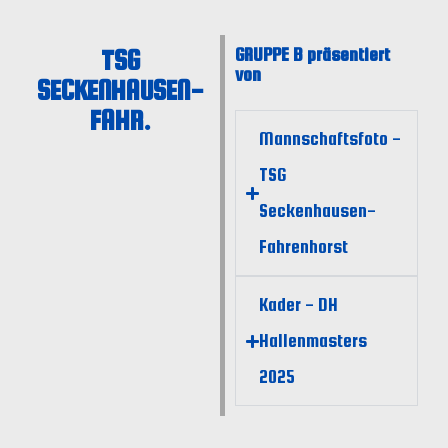
TSG
GRUPPE B präsentiert
von
SECKENHAUSEN-
FAHR.
Mannschaftsfoto -
TSG
Seckenhausen-
Fahrenhorst
Kader - DH
Hallenmasters
2025